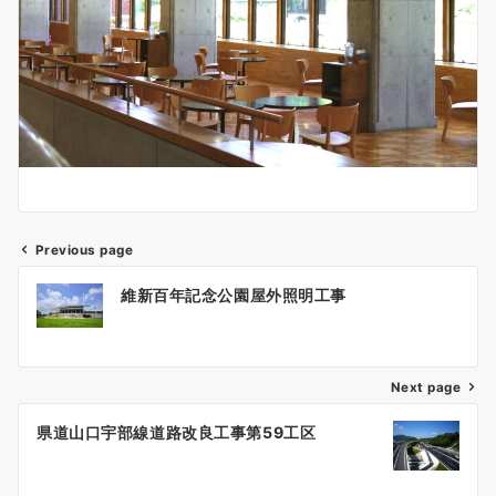
Previous page
投
維新百年記念公園屋外照明工事
稿
ナ
Next page
ビ
ゲ
県道山口宇部線道路改良工事第59工区
ー