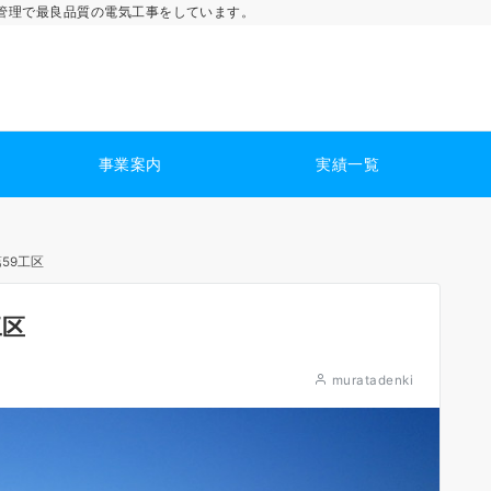
管理で最良品質の電気工事をしています。
事業案内
実績一覧
59工区
工区
muratadenki