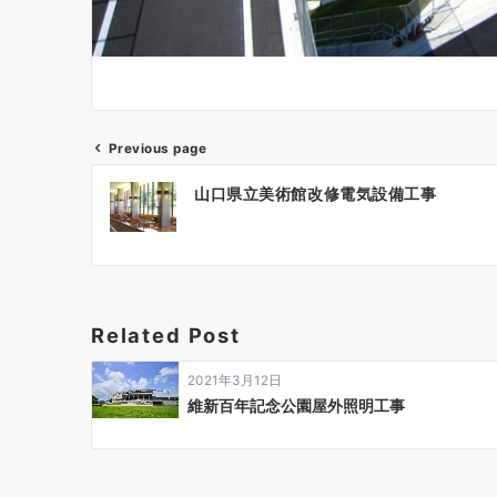
Previous page
投
山口県立美術館改修電気設備工事
稿
ナ
ビ
ゲ
Related Post
ー
2021年3月12日
シ
維新百年記念公園屋外照明工事
ョ
ン